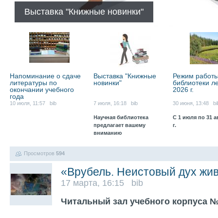
Выставка "Книжные новинки"
Напоминание о сдаче
Выставка "Книжные
Режим работ
литературы по
новинки"
библиотеки л
окончании учебного
2026 г.
года
10 июля, 11:57 bib
7 июля, 16:18 bib
30 июня, 13:48 bi
Научная библиотека
С 1 июля по 31 а
предлагает вашему
г.
вниманию
Просмотров
594
«Врубель. Неистовый дух жи
17 марта, 16:15 bib
Читальный зал учебного корпуса №