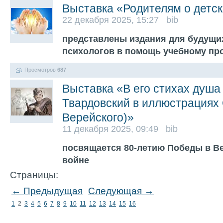
Выставка «Родителям о детск
22 декабря 2025, 15:27 bib
представлены издания для будущи
психологов в помощь учебному пр
Просмотров
687
Выставка «В его стихах душа
Твардовский в иллюстрациях
Верейского)»
11 декабря 2025, 09:49 bib
посвящается 80-летию Победы в В
войне
Страницы:
← Предыдущая
Следующая →
1
2
3
4
5
6
7
8
9
10
11
12
13
14
15
16