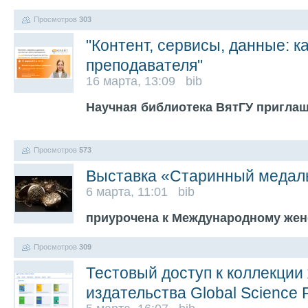
Просмотров
303
"Контент, сервисы, данные: к
преподавателя"
16 марта, 13:09 bib
Научная библиотека ВятГУ приглаш
Просмотров
573
Выставка «Старинный медал
6 марта, 11:01 bib
приурочена к Международному же
Просмотров
309
Тестовый доступ к коллекции
издательства Global Science 