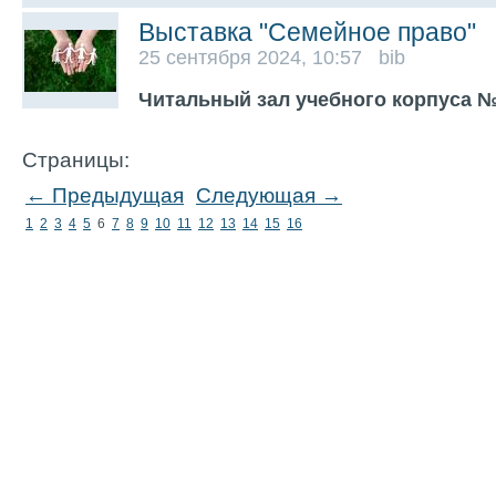
Выставка "Семейное право"
25 сентября 2024, 10:57 bib
Читальный зал учебного корпуса №
Страницы:
← Предыдущая
Следующая →
1
2
3
4
5
6
7
8
9
10
11
12
13
14
15
16