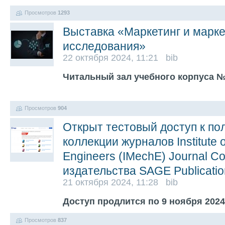
Просмотров
1293
Выставка «Маркетинг и марк
исследования»
22 октября 2024, 11:21 bib
Читальный зал учебного корпуса №
Просмотров
904
Открыт тестовый доступ к по
коллекции журналов Institute 
Engineers (IMechE) Journal Col
издательства SAGE Publicatio
21 октября 2024, 11:28 bib
Доступ продлится по 9 ноября 202
Просмотров
837