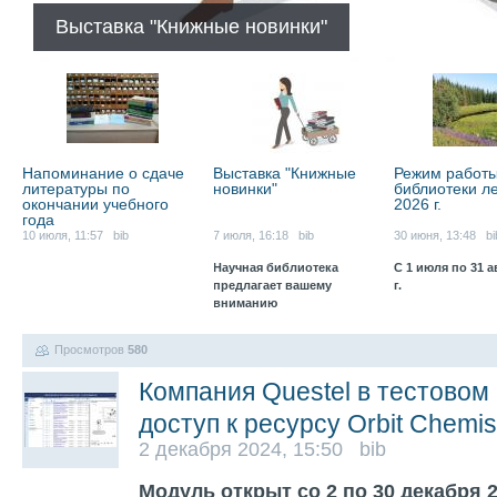
Выставка "Книжные новинки"
Напоминание о сдаче
Выставка "Книжные
Режим работ
литературы по
новинки"
библиотеки л
окончании учебного
2026 г.
года
10 июля, 11:57 bib
7 июля, 16:18 bib
30 июня, 13:48 bi
Научная библиотека
С 1 июля по 31 а
предлагает вашему
г.
вниманию
Просмотров
580
Компания Questel в тестовом
доступ к ресурсу Orbit Chemis
2 декабря 2024, 15:50 bib
Модуль открыт со 2 по 30 декабря 