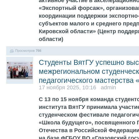
активное участие в акселерационн
«Экспортный форсаж», организова
координации поддержки экспортно
субъектов малого и среднего пред
Кировской области» (Центр поддер
области)
Просмотров
766
Студенты ВятГУ успешно выс
межрегиональном студенчес
педагогического мастерства
17 ноября 2025, 10:16 admin
С 13 по 15 ноября команда студент
института ВятГУ принимала участ
студенческом фестивале педагогич
«Школа будущего», посвященного 
Отечества в Российской Федераци
на базе ФГБОУ ВО «Глазовский го