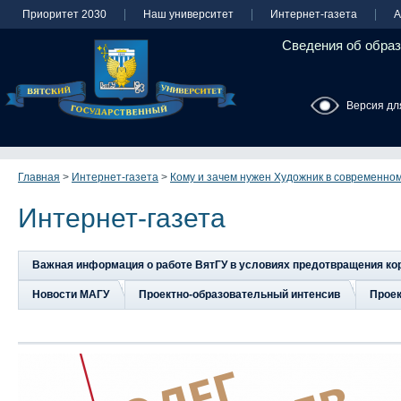
Приоритет 2030
Наш университет
Интернет-газета
А
Сведения об образ
Версия дл
Главная
>
Интернет-газета
>
Кому и зачем нужен Художник в современно
Интернет-газета
Важная информация о работе ВятГУ в условиях предотвращения к
Новости МАГУ
Проектно-образовательный интенсив
Прое