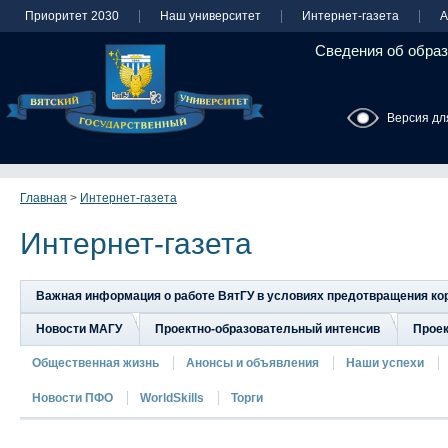
Приоритет 2030
Наш университет
Интернет-газета
А
Сведения об образ
Версия дл
Главная
>
Интернет-газета
Интернет-газета
Важная информация о работе ВятГУ в условиях предотвращения к
Новости МАГУ
Проектно-образовательный интенсив
Прое
Общественная жизнь
Анонсы и объявления
Наши успехи
Новости ПФО
WorldSkills
Торги