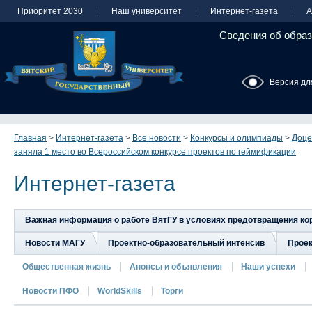
Приоритет 2030
Наш университет
Интернет-газета
А
Сведения об образ
Версия дл
Главная
>
Интернет-газета
>
Все новости
>
Конкурсы и олимпиады
>
Доце
заняла 1 место во Всероссийском конкурсе проектов по геймификации
Интернет-газета
Важная информация о работе ВятГУ в условиях предотвращения к
Новости МАГУ
Проектно-образовательный интенсив
Прое
Общественная жизнь
Анонсы и объявления
Наши успехи
Новости ПФО
WorldSkills
Торги