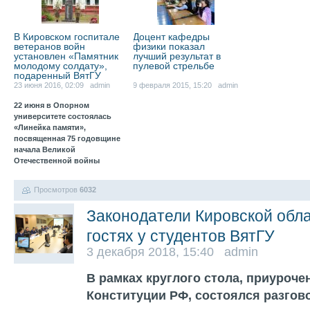
В Кировском госпитале
Доцент кафедры
ветеранов войн
физики показал
установлен «Памятник
лучший результат в
молодому солдату»,
пулевой стрельбе
подаренный ВятГУ
23 июня 2016, 02:09 admin
9 февраля 2015, 15:20 admin
22 июня в Опорном
университете состоялась
«Линейка памяти»,
посвященная 75 годовщине
начала Великой
Отечественной войны
Просмотров
6032
Законодатели Кировской обл
гостях у студентов ВятГУ
3 декабря 2018, 15:40 admin
В рамках круглого стола, приуроче
Конституции РФ, состоялся разгов