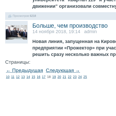
движении" организовали совмест
Просмотров
6218
Больше, чем производство
14 ноября 2018, 19:14 admin
Новая линия, запущенная на Киро
предприятии «Прожектор» при учас
решить сразу несколько важных п
Страницы:
← Предыдущая
Следующая →
10
11
12
13
14
15
16
17
18
19
20
21
22
23
24
25