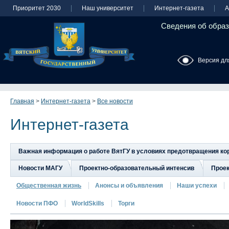
Приоритет 2030
Наш университет
Интернет-газета
А
Сведения об образ
Версия дл
Главная
>
Интернет-газета
>
Все новости
Интернет-газета
Важная информация о работе ВятГУ в условиях предотвращения к
Новости МАГУ
Проектно-образовательный интенсив
Прое
Общественная жизнь
Анонсы и объявления
Наши успехи
Новости ПФО
WorldSkills
Торги