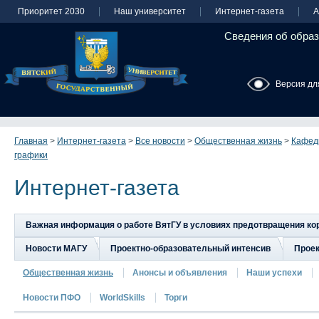
Приоритет 2030
Наш университет
Интернет-газета
А
Сведения об образ
Версия дл
Главная
>
Интернет-газета
>
Все новости
>
Общественная жизнь
>
Кафед
графики
Интернет-газета
Важная информация о работе ВятГУ в условиях предотвращения к
Новости МАГУ
Проектно-образовательный интенсив
Прое
Общественная жизнь
Анонсы и объявления
Наши успехи
Новости ПФО
WorldSkills
Торги