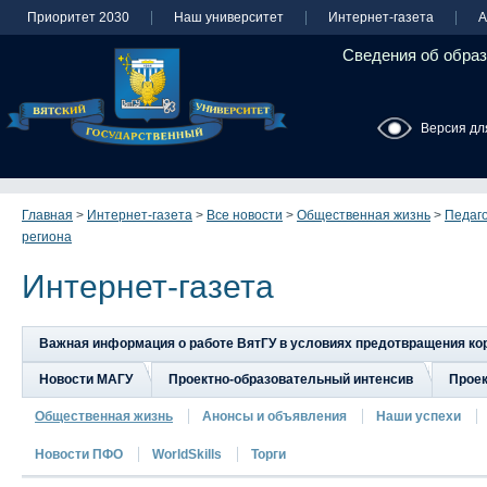
Приоритет 2030
Наш университет
Интернет-газета
А
Сведения об образ
Версия дл
Главная
>
Интернет-газета
>
Все новости
>
Общественная жизнь
>
Педаго
региона
Интернет-газета
Важная информация о работе ВятГУ в условиях предотвращения к
Новости МАГУ
Проектно-образовательный интенсив
Прое
Общественная жизнь
Анонсы и объявления
Наши успехи
Новости ПФО
WorldSkills
Торги