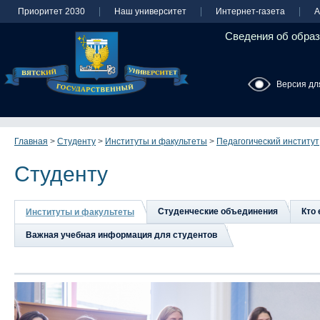
Приоритет 2030
Наш университет
Интернет-газета
А
Сведения об образ
Версия дл
Главная
>
Студенту
>
Институты и факультеты
>
Педагогический институт
Студенту
Студенческие объединения
Кто 
Институты и факультеты
Важная учебная информация для студентов