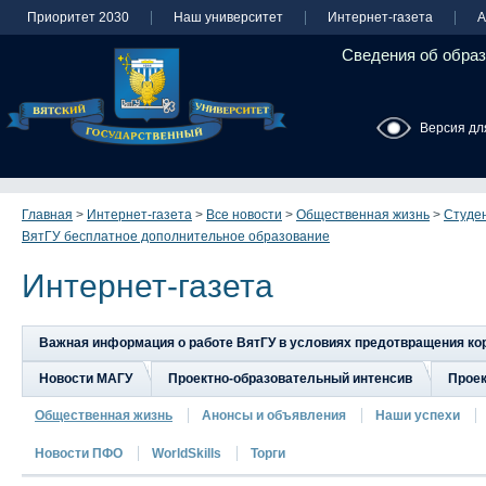
Приоритет 2030
Наш университет
Интернет-газета
А
Сведения об образ
Версия дл
Главная
>
Интернет-газета
>
Все новости
>
Общественная жизнь
>
Студен
ВятГУ бесплатное дополнительное образование
Интернет-газета
Важная информация о работе ВятГУ в условиях предотвращения к
Новости МАГУ
Проектно-образовательный интенсив
Прое
Общественная жизнь
Анонсы и объявления
Наши успехи
Новости ПФО
WorldSkills
Торги