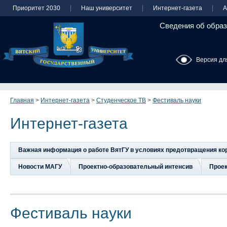
Приоритет 2030
Наш университет
Интернет-газета
А
Сведения об образ
Версия дл
Главная
>
Интернет-газета
>
Студенческое ТВ
>
Фестиваль науки
Интернет-газета
Важная информация о работе ВятГУ в условиях предотвращения к
Новости МАГУ
Проектно-образовательный интенсив
Прое
Фестиваль науки