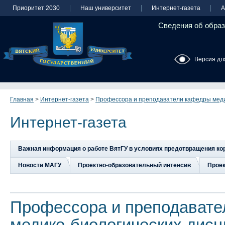
Приоритет 2030
Наш университет
Интернет-газета
А
Сведения об образ
Версия дл
Главная
>
Интернет-газета
>
Профессора и преподаватели кафедры меди
Интернет-газета
Важная информация о работе ВятГУ в условиях предотвращения к
Новости МАГУ
Проектно-образовательный интенсив
Прое
Профессора и преподавате
медико-биологических дис