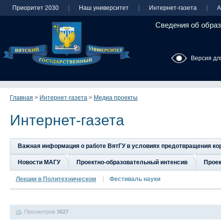
Приоритет 2030
Наш университет
Интернет-газета
А
Сведения об образ
Версия дл
Главная
>
Интернет-газета
>
Медиа проекты
Интернет-газета
Важная информация о работе ВятГУ в условиях предотвращения к
Новости МАГУ
Проектно-образовательный интенсив
Прое
Лекции в Политехническом
Фестиваль науки
Просмотров
3627