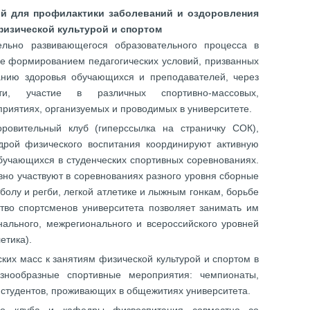
ий для профилактики заболеваний и оздоровления
физической культурой и спортом
ельно развивающегося образовательного процесса в
ле формированием педагогических условий, призванных
анию здоровья обучающихся и преподавателей, через
сти, участие в различных спортивно-массовых,
риятиях, организуемых и проводимых в университете.
оровительный клуб (гиперссылка на страничку СОК),
дрой физического воспитания координируют активную
обучающихся в студенческих спортивных соревнованиях.
вно участвуют в соревнованиях разного уровня сборные
болу и регби, легкой атлетике и лыжным гонкам, борьбе
ство спортсменов университета позволяет занимать им
нального, межрегионального и всероссийского уровней
етика).
ких масс к занятиям физической культурой и спортом в
азнообразные спортивные мероприятия: чемпионаты,
я студентов, проживающих в общежитиях университета.