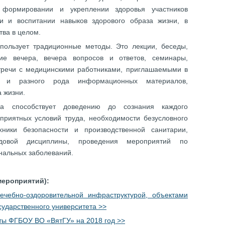
формировании и укреплении здоровья участников
ии и воспитании навыков здорового образа жизни, в
тва в целом.
пользует традиционные методы. Это лекции, беседы,
кие вечера, вечера вопросов и ответов, семинары,
стречи с медицинскими работниками, приглашаемыми в
ов и разного рода информационных материалов,
 жизни.
а способствует доведению до сознания каждого
приятных условий труда, необходимости безусловного
ники безопасности и производственной санитарии,
удовой дисциплины, проведения мероприятий по
нальных заболеваний.
ероприятий):
чебно-оздоровительной инфраструктурой, объектами
сударственного университета >>
ты ФГБОУ ВО «ВятГУ» на 2018 год >>