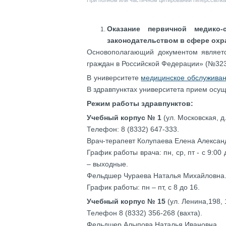
При полном или частичном цитировании гиперссылка 
Оказание первичной медико-
законодательством в сфере ох
Основополагающий документом являет
граждан в Российской Федерации» (№323-
В университете
медицинское обслужива
В здравпунктах университета прием осу
Режим работы здравпунктов:
Учебный корпус № 1
(ул. Московская, д
Телефон: 8 (8332) 647-333.
Врач-терапевт Колупаева Елена Алексан
График работы врача: пн, ср, пт - с 9:00 д
– выходные.
Фельдшер Чураева Наталья Михайловна
График работы: пн – пт, с 8 до 16.
Учебный корпус № 15
(ул. Ленина,198,
Телефон 8 (8332) 356-268 (вахта).
Фельдшер Алыпова Наталья Ивановна.