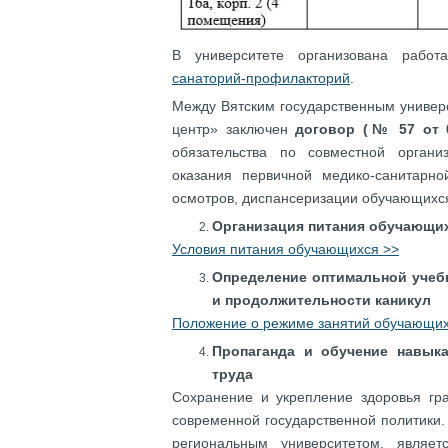
В университете организована работ
санаторий-профилакторий
.
Между Вятским государственным универ
центр» заключен
договор (№ 57 от 0
обязательства по совместной орган
оказания первичной медико-санитарн
осмотров, диспансеризации обучающихс
Организация питания обучающи
Условия питания обучающихся >>
Определение оптимальной учебн
и продолжительности каникул
Положение о режиме занятий обучающихс
Пропаганда и обучение навык
труда
Сохранение и укрепление здоровья гр
современной государственной политики.
региональным университетом, являет