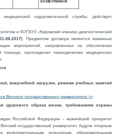
а медицинской оздоровительной службы, действует
ситетом и КОГБУЗ «Кировский клинико-диагностический
1.08.2017)
. Предметом договора являются взаимные
изации мероприятий, направленных на обеспечение
ой помощи, прохождения периодических медицинских
я.
хся
ой, внеучебной нагрузки, режима учебных занятий
я Вятского государственного университета >>
ам здорового образа жизни, требованиям охраны
аждан Российской Федерации – важнейший приоритет
 Вятский государственный университет, будучи опорным
ся интеллектуальным, культурным, образовательным