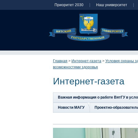
Приоритет 2030
Наш университет
Главная
>
Интернет-газета
>
Условия охраны зд
возможностями здоровья
Интернет-газета
Важная информация о работе ВятГУ в усл
Новости МАГУ
Проектно-образовател