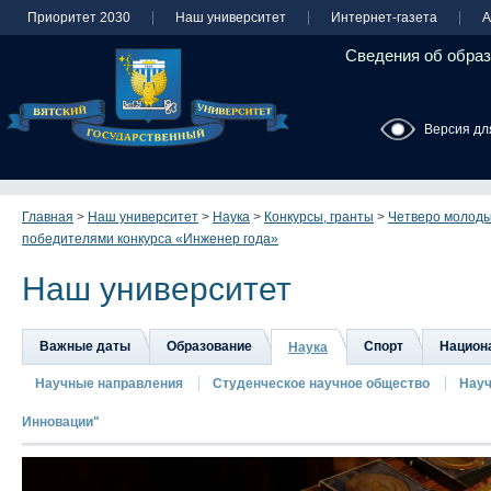
Приоритет 2030
Наш университет
Интернет-газета
А
Сведения об образ
Версия дл
Главная
>
Наш университет
>
Наука
>
Конкурсы, гранты
>
Четверо молоды
победителями конкурса «Инженер года»
Наш университет
Важные даты
Образование
Спорт
Национа
Наука
Научные направления
Студенческое научное общество
Науч
Инновации"