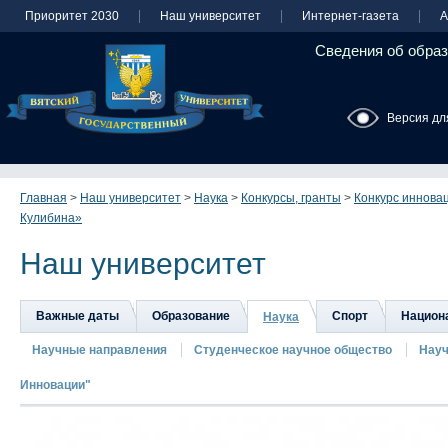
Приоритет 2030
Наш университет
Интернет-газета
А
Сведения об образ
Версия дл
Главная
>
Наш университет
>
Наука
>
Конкурсы, гранты
>
Конкурс иннова
Кулибина»
Наш университет
Важные даты
Образование
Спорт
Национа
Наука
Научные направления
Студенческое научное общество
Науч
Инновации"