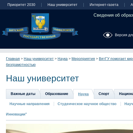
Приоритет 2030
Наш университет
Интернет-газета
А
Сведения об образ
Версия дл
Главная
>
Наш университет
>
Наука
>
Мероприятия
>
ВятГУ помогает кир
безграмотностью
Наш университет
Важные даты
Образование
Спорт
Национа
Наука
Научные направления
Студенческое научное общество
Науч
Инновации"