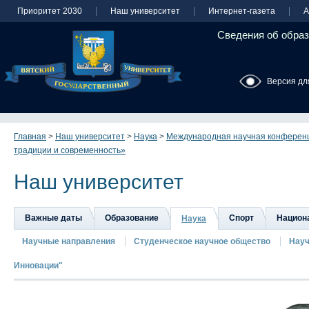
Приоритет 2030
Наш университет
Интернет-газета
А
Сведения об образ
Версия дл
Главная
>
Наш университет
>
Наука
>
Международная научная конферен
традиции и современность»
Наш университет
Важные даты
Образование
Спорт
Национа
Наука
Научные направления
Студенческое научное общество
Науч
Инновации"