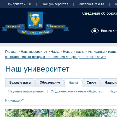
Приоритет 2030
Наш университет
Интернет-газета
А
Сведения об образ
Версия дл
Главная
>
Наш университет
>
Наука
>
Новости науки
>
Аспиранты и магис
восстанавливают историю становления ландшафта Вятской земли
Наш университет
Важные даты
Образование
Спорт
Национа
Наука
Научные направления
Студенческое научное общество
Науч
Инновации"