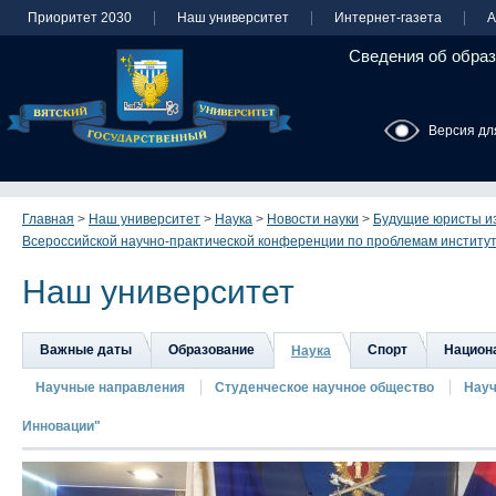
Приоритет 2030
Наш университет
Интернет-газета
А
Сведения об образ
Версия дл
Главная
>
Наш университет
>
Наука
>
Новости науки
>
Будущие юристы из
Всероссийской научно-практической конференции по проблемам институ
Наш университет
Важные даты
Образование
Спорт
Национа
Наука
Научные направления
Студенческое научное общество
Науч
Инновации"