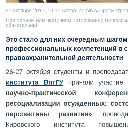
30 октября 2017, 10:31
Автор: admin
Просмотро
При полном или частичном цитировании гиперссыл
обязательна!
Это стало для них очередным шаго
профессиональных компетенций в 
правоохранительной деятельности
26-27 октября студенты и преподав
института ВятГУ
приняли участие
научно-практической конфер
ресоциализации осужденных: сост
перспективы развития»
, провод
Кировского института повышен