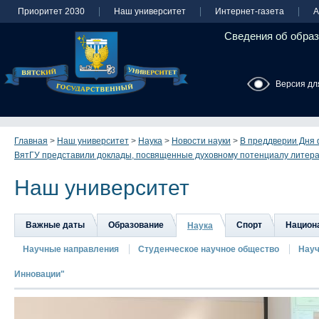
Приоритет 2030
Наш университет
Интернет-газета
А
Сведения об образ
Версия дл
Главная
>
Наш университет
>
Наука
>
Новости науки
>
В преддверии Дня 
ВятГУ представили доклады, посвященные духовному потенциалу литер
Наш университет
Важные даты
Образование
Спорт
Национа
Наука
Научные направления
Студенческое научное общество
Науч
Инновации"