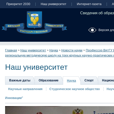
Приоритет 2030
Наш университет
Интернет-газета
А
Сведения об образ
Версия дл
Главная
>
Наш университет
>
Наука
>
Новости науки
>
Профессор ВятГУ 
региональную методическую школу на трех крупных научно-практических
Наш университет
Важные даты
Образование
Спорт
Национа
Наука
Научные направления
Студенческое научное общество
Науч
Инновации"