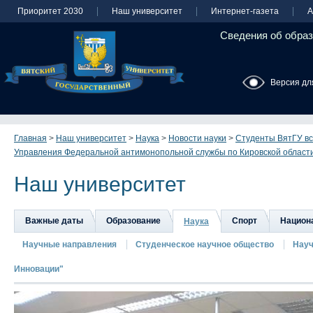
Приоритет 2030
Наш университет
Интернет-газета
А
Сведения об образ
Версия дл
Главная
>
Наш университет
>
Наука
>
Новости науки
>
Студенты ВятГУ вс
Управления Федеральной антимонопольной службы по Кировской област
Наш университет
Важные даты
Образование
Спорт
Национа
Наука
Научные направления
Студенческое научное общество
Науч
Инновации"