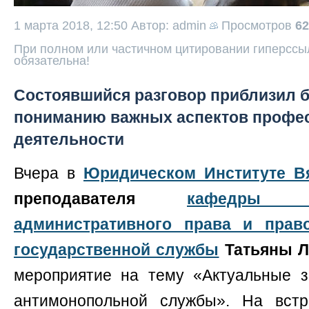
1 марта 2018, 12:50
Автор: admin
Просмотров
62
При полном или частичном цитировании гиперссыл
обязательна!
Состоявшийся разговор приблизил 
пониманию важных аспектов профе
деятельности
Вчера в
Юридическом Институте В
преподавателя
кафедры кон
административного права и прав
государственной службы
Татьяны Л
мероприятие на тему «Актуальные 
антимонопольной службы». На встр