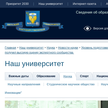
Приоритет 2030
Наш университет
Интернет-газета
А
Сведения об образ
Версия дл
Главная
>
Наш университет
>
Наука
>
Новости науки
>
Уровень подготовк
получил высокую оценку экспертного сообщества
Наш университет
Важные даты
Образование
Спорт
Национа
Наука
Научные направления
Студенческое научное общество
Науч
Инновации"