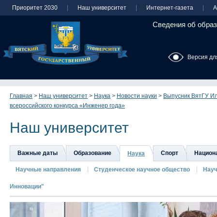
Приоритет 2030
Наш университет
Интернет-газета
А
Сведения об образ
Версия дл
Главная
>
Наш университет
>
Наука
>
Новости науки
>
Выпусник ВятГУ И
всероссийского конкурса «Инженер года»
Наш университет
Важные даты
Образование
Спорт
Национа
Наука
Научные направления
Студенческое научное общество
Науч
Инновации"