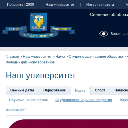
Приоритет 2030
Наш университет
Интернет-газета
А
Сведения об образ
Версия дл
Главная
>
Наш университет
>
Наука
>
Студенческое научное общество
>
молодых физиков-теоретиков
Наш университет
Важные даты
Образование
Спорт
Национа
Наука
Научные направления
Студенческое научное общество
Науч
Инновации"