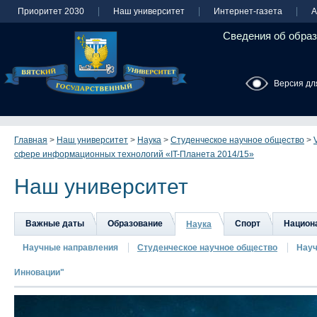
Приоритет 2030
Наш университет
Интернет-газета
А
Сведения об образ
Версия дл
Главная
>
Наш университет
>
Наука
>
Студенческое научное общество
>
сфере информационных технологий «IT-Планета 2014/15»
Наш университет
Важные даты
Образование
Спорт
Национа
Наука
Научные направления
Студенческое научное общество
Науч
Инновации"