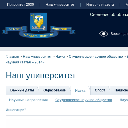
Приоритет 2030
Наш университет
Интернет-газета
А
Сведения об образ
Версия дл
Главная
>
Наш университет
>
Наука
>
Студенческое научное общество
>
научная статья – 2014»
Наш университет
Важные даты
Образование
Спорт
Национа
Наука
Научные направления
Студенческое научное общество
Науч
Инновации"