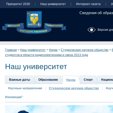
Приоритет 2030
Наш университет
Интернет-газета
А
Сведения об образ
Версия дл
Главная
>
Наш университет
>
Наука
>
Студенческое научное общество
>
студентов в области радиоэлектроники и связи 2013 года
Наш университет
Важные даты
Образование
Спорт
Национа
Наука
Научные направления
Студенческое научное общество
Науч
Инновации"