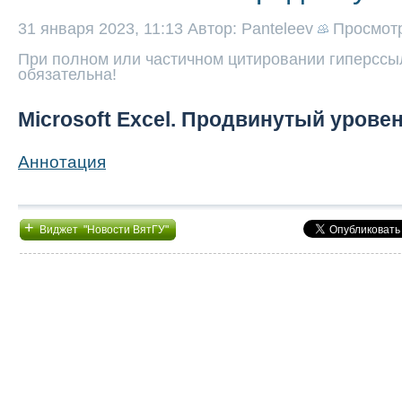
31 января 2023, 11:13
Автор: Panteleev
Просмот
При полном или частичном цитировании гиперссыл
обязательна!
Microsoft Excel. Продвинутый урове
Аннотация
+
Виджет "Новости ВятГУ"