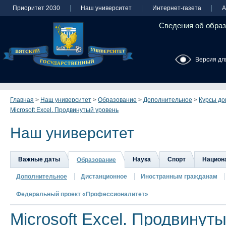
Приоритет 2030
Наш университет
Интернет-газета
А
Сведения об образ
Версия дл
Главная
>
Наш университет
>
Образование
>
Дополнительное
>
Курсы до
Microsoft Excel. Продвинутый уровень
Наш университет
Важные даты
Наука
Спорт
Национа
Образование
Дополнительное
Дистанционное
Иностранным гражданам
Федеральный проект «Профессионалитет»
Microsoft Excel. Продвинут