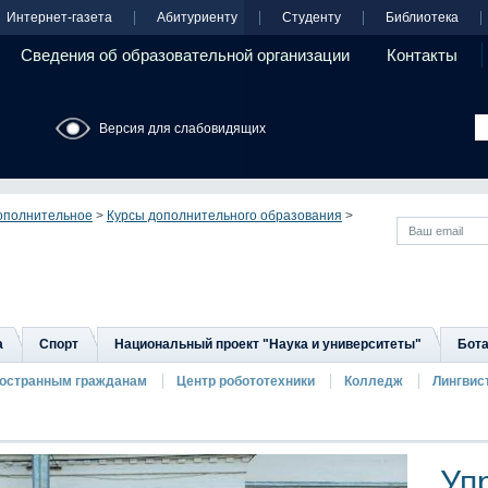
Интернет-газета
Абитуриенту
Студенту
Библиотека
Сведения об образовательной организации
Контакты
Версия для слабовидящих
ополнительное
>
Курсы дополнительного образования
>
а
Спорт
Национальный проект "Наука и университеты"
Бота
остранным гражданам
Центр робототехники
Колледж
Лингвис
Уп