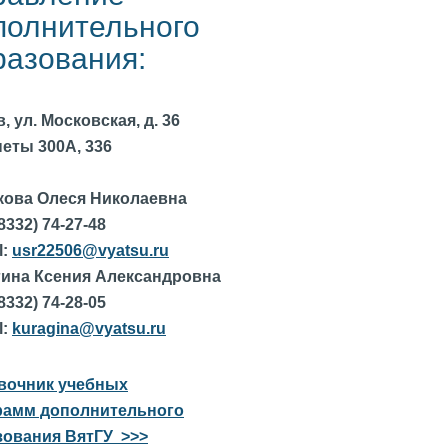
полнительного
разования:
, ул. Московская, д. 36
еты 300А, 336
кова Олеся Николаевна
(8332) 74-27-48
l:
usr22506@vyatsu.ru
гина Ксения Александровна
(8332) 74-28-05
l:
kuragina@vyatsu.ru
вочник учебных
рамм дополнительного
зования ВятГУ >>>