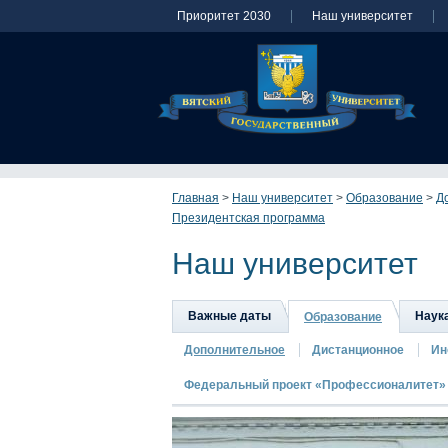
Приоритет 2030
Наш университет
Главная
>
Наш университет
>
Образование
>
Д
Президентская программа
Наш университет
Важные даты
Наук
Образование
Дополнительное
Дистанционное
Ин
Федеральный проект «Профессионалитет»