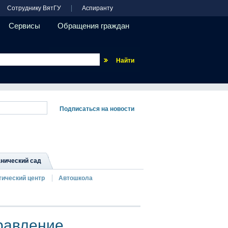
Сотруднику ВятГУ
Аспиранту
Сервисы
Обращения граждан
Везде
нический сад
тический центр
Автошкола
равление