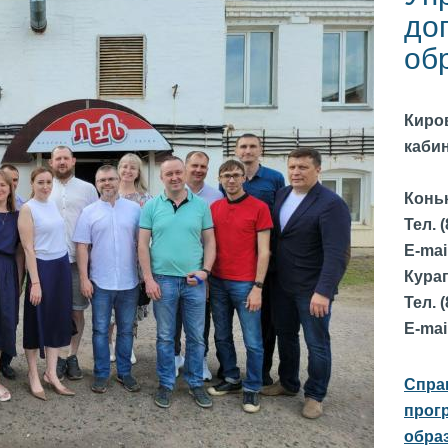
до
об
Киров
кабин
Конь
Тел. 
E-mai
Кура
Тел. 
E-mai
Спра
прог
обра