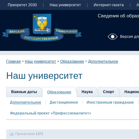
Приоритет 2030
Наш университет
Интернет-газета
А
Сведения об образ
Версия дл
Главная
>
Наш университет
>
Образование
>
Дополнительное
Наш университет
Важные даты
Наука
Спорт
Национа
Образование
Дополнительное
Дистанционное
Иностранным гражданам
Федеральный проект «Профессионалитет»
Просмотров
1371