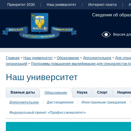
Приоритет 2030
Наш университет
Интернет-газета
А
Сведения об образ
Версия дл
Главная
>
Наш университет
>
Образование
>
Дополнительное
>
Для спец
организаций
>
Программы повышения квалификации для специалистов пр
Наш университет
Важные даты
Наука
Спорт
Национа
Образование
Дополнительное
Дистанционное
Иностранным гражданам
Федеральный проект «Профессионалитет»