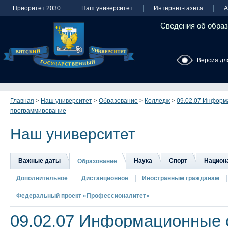
Приоритет 2030
Наш университет
Интернет-газета
А
Сведения об образ
Версия дл
Главная
>
Наш университет
>
Образование
>
Колледж
>
09.02.07 Информ
программирование
Наш университет
Важные даты
Наука
Спорт
Национа
Образование
Дополнительное
Дистанционное
Иностранным гражданам
Федеральный проект «Профессионалитет»
09.02.07 Информационные 