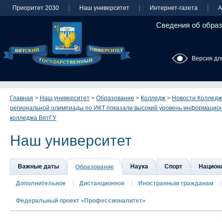
Приоритет 2030
Наш университет
Интернет-газета
А
Сведения об образ
Версия дл
Главная
>
Наш университет
>
Образование
>
Колледж
>
Новости Колледж
региональной олимпиады по ИКТ показали высокий уровень информацион
колледжа ВятГУ
Наш университет
Важные даты
Наука
Спорт
Национа
Образование
Дополнительное
Дистанционное
Иностранным гражданам
Федеральный проект «Профессионалитет»