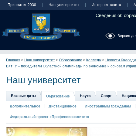
Приоритет 2030
Наш университет
Интернет-газета
А
Сведения об образ
Версия дл
Главная
>
Наш университет
>
Образование
>
Колледж
>
Новости Колледж
ВятГУ – победители Областной олимпиады по экономике и основам управ
Наш университет
Важные даты
Наука
Спорт
Национа
Образование
Дополнительное
Дистанционное
Иностранным гражданам
Федеральный проект «Профессионалитет»