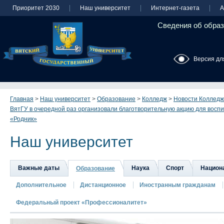
Приоритет 2030
Наш университет
Интернет-газета
А
Сведения об образ
Версия дл
Главная
>
Наш университет
>
Образование
>
Колледж
>
Новости Колледж
ВятГУ в очередной раз организовали благотворительную акцию для воспи
«Родник»
Наш университет
Важные даты
Наука
Спорт
Национа
Образование
Дополнительное
Дистанционное
Иностранным гражданам
Федеральный проект «Профессионалитет»