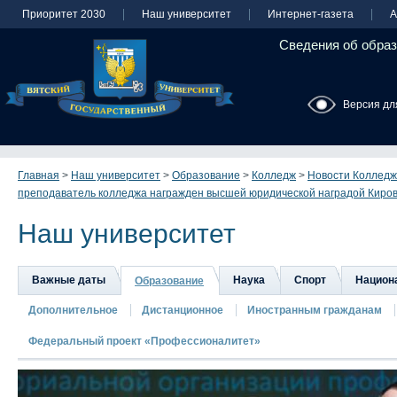
Приоритет 2030
Наш университет
Интернет-газета
А
Сведения об образ
Версия дл
Главная
>
Наш университет
>
Образование
>
Колледж
>
Новости Колледж
преподаватель колледжа награжден высшей юридической наградой Киров
Наш университет
Важные даты
Наука
Спорт
Национа
Образование
Дополнительное
Дистанционное
Иностранным гражданам
Федеральный проект «Профессионалитет»