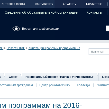
Интернет-газета
Абитуриенту
Студенту
Библиотека
Сведения об образовательной организации
Контакты
Версия для слабовидящих
ИО
>
Новости ЛИО
>
Аннотации к рабочим программам на
а
Спорт
Национальный проект "Наука и университеты"
Бота
остранным гражданам
Центр робототехники
Колледж
Лингвис
им программам на 2016-