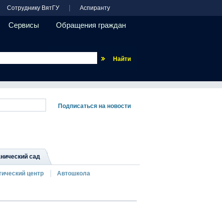
Сотруднику ВятГУ
Аспиранту
Сервисы
Обращения граждан
Везде
нический сад
тический центр
Автошкола