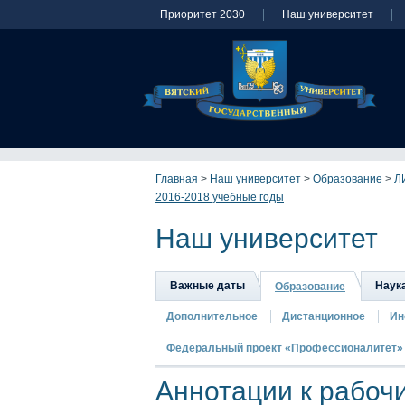
Приоритет 2030
Наш университет
Главная
>
Наш университет
>
Образование
>
Л
2016-2018 учебные годы
Наш университет
Важные даты
Наук
Образование
Дополнительное
Дистанционное
Ин
Федеральный проект «Профессионалитет»
Аннотации к рабоч