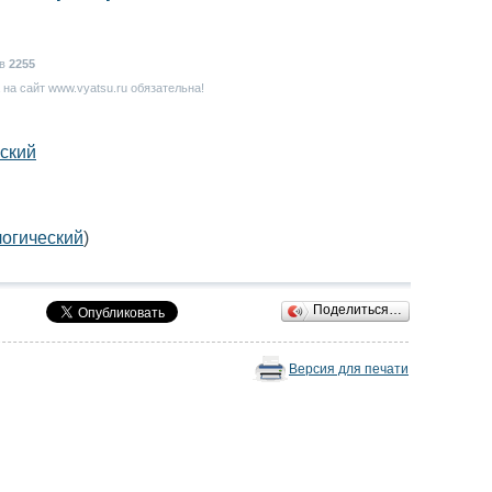
ов
2255
на сайт www.vyatsu.ru обязательна!
ский
огический
)
Поделиться…
Версия для печати