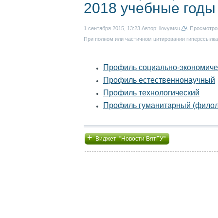
2018 учебные годы
1 сентября 2015, 13:23
Автор: liovyatsu
Просмотр
При полном или частичном цитировании гиперссылка 
Профиль социально-экономиче
Профиль естественнонаучный
Профиль технологический
Профиль гуманитарный (филол
+
Виджет "Новости ВятГУ"