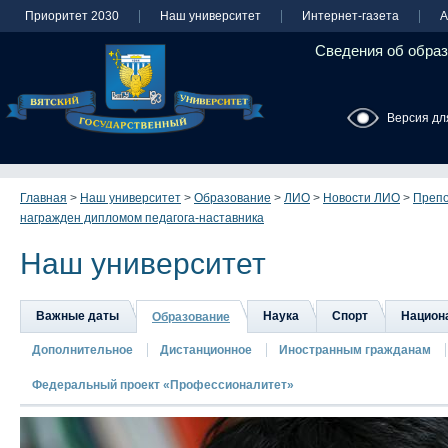
Приоритет 2030
Наш университет
Интернет-газета
А
Сведения об образ
Версия дл
Главная
>
Наш университет
>
Образование
>
ЛИО
>
Новости ЛИО
>
Препо
награжден дипломом педагога-наставника
Наш университет
Важные даты
Наука
Спорт
Национа
Образование
Дополнительное
Дистанционное
Иностранным гражданам
Федеральный проект «Профессионалитет»