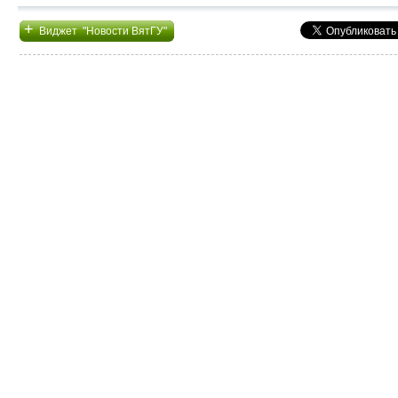
+
Виджет "Новости ВятГУ"