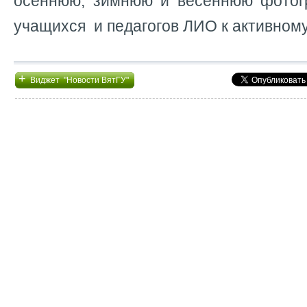
осеннюю, зимнюю и весеннюю фотог
учащихся и педагогов ЛИО к активному
+
Виджет "Новости ВятГУ"