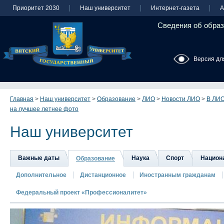
Приоритет 2030
Наш университет
Интернет-газета
А
Сведения об образ
Версия дл
Главная
>
Наш университет
>
Образование
>
ЛИО
>
Новости ЛИО
>
В ЛИО
на лучшее летнее фото
Наш университет
Важные даты
Наука
Спорт
Национа
Образование
Дополнительное
Дистанционное
Иностранным гражданам
Федеральный проект «Профессионалитет»