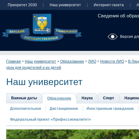
Приоритет 2030
Наш университет
Интернет-газета
А
Сведения об образ
Версия дл
Главная
>
Наш университет
>
Образование
>
ЛИО
>
Новости ЛИО
>
В Лиц
урок для родителей и их детей
Наш университет
Важные даты
Наука
Спорт
Национа
Образование
Дополнительное
Дистанционное
Иностранным гражданам
Федеральный проект «Профессионалитет»