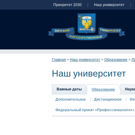
Приоритет 2030
Наш университет
Главная
>
Наш университет
>
Образование
>
Л
Наш университет
Важные даты
Наук
Образование
Дополнительное
Дистанционное
Ин
Федеральный проект «Профессионалитет»