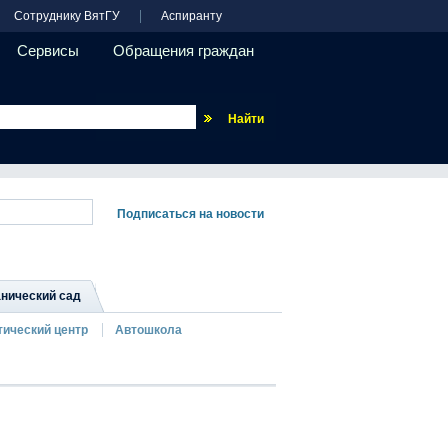
Сотруднику ВятГУ
Аспиранту
Сервисы
Обращения граждан
Везде
нический сад
тический центр
Автошкола