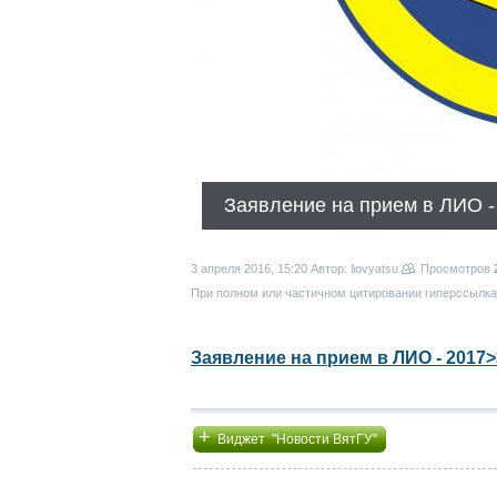
Заявление на прием в ЛИО -
3 апреля 2016, 15:20
Автор: liovyatsu
Просмотров
При полном или частичном цитировании гиперссылка 
Заявление на прием в ЛИО - 2017>
+
Виджет "Новости ВятГУ"