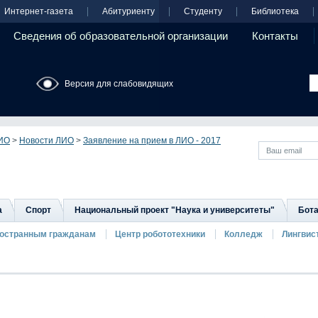
Интернет-газета
Абитуриенту
Студенту
Библиотека
Сведения об образовательной организации
Контакты
Версия для слабовидящих
ИО
>
Новости ЛИО
>
Заявление на прием в ЛИО - 2017
а
Спорт
Национальный проект "Наука и университеты"
Бота
остранным гражданам
Центр робототехники
Колледж
Лингвис