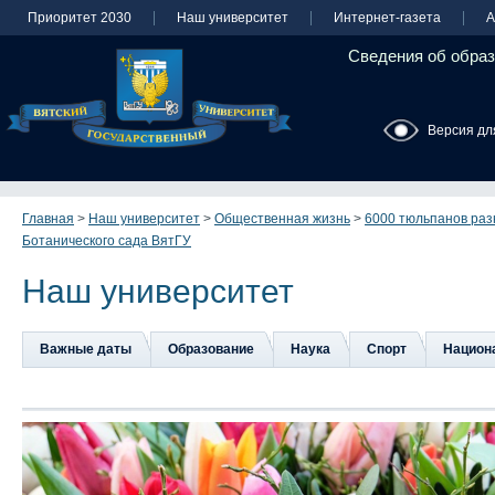
Приоритет 2030
Наш университет
Интернет-газета
А
Сведения об образ
Версия дл
Главная
>
Наш университет
>
Общественная жизнь
>
6000 тюльпанов раз
Ботанического сада ВятГУ
Наш университет
Важные даты
Образование
Наука
Спорт
Национа