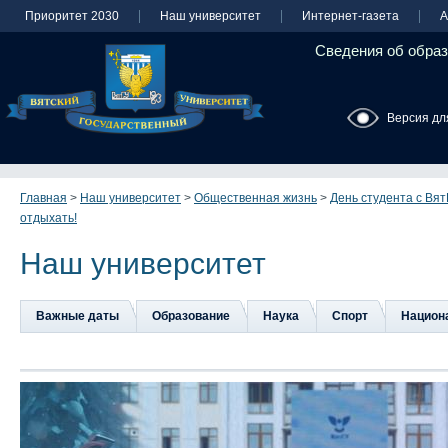
Приоритет 2030
Наш университет
Интернет-газета
А
Сведения об образ
Версия дл
Главная
>
Наш университет
>
Общественная жизнь
>
День студента с Вят
отдыхать!
Наш университет
Важные даты
Образование
Наука
Спорт
Национа