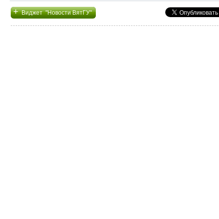
+
Виджет "Новости ВятГУ"