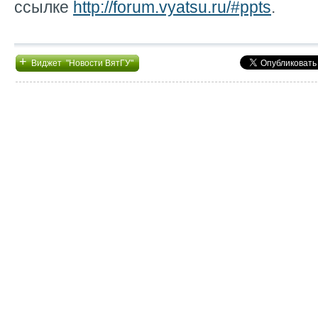
ссылке
http://forum.vyatsu.ru/#ppts
.
+
Виджет "Новости ВятГУ"