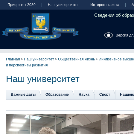
Приоритет 2030
Наш университет
Интернет-газета
А
Сведения об образ
Версия дл
Главная
>
Наш университет
>
Общественная жизнь
>
Инклюзивное высше
и перспективы развития
Наш университет
Важные даты
Образование
Наука
Спорт
Национа