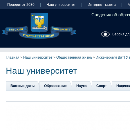
Приоритет 2030
Наш университет
Интернет-газета
А
Сведения об образ
Версия дл
Главная
>
Наш университет
>
Общественная жизнь
>
Инженериум ВятГУ п
Наш университет
Важные даты
Образование
Наука
Спорт
Национа