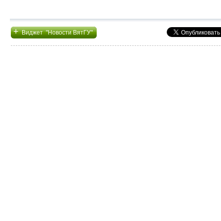
+
Виджет "Новости ВятГУ"