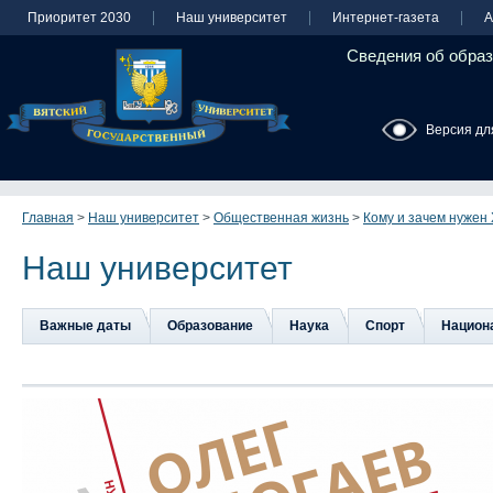
Приоритет 2030
Наш университет
Интернет-газета
А
Сведения об образ
Версия дл
Главная
>
Наш университет
>
Общественная жизнь
>
Кому и зачем нужен
Наш университет
Важные даты
Образование
Наука
Спорт
Национа