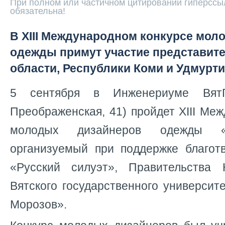
При полном или частичном цитировании гиперссыл
обязательна!
В XIII Международном конкурсе мол
одежды примут участие представит
области, Республики Коми и Удмурт
5 сентября в Инженериуме ВятГ
Преображенская, 41) пройдет XIII Ме
молодых дизайнеров одежды «Р
организуемый при поддержке благот
«Русский силуэт», Правительства 
Вятского государственного университ
Морозов».