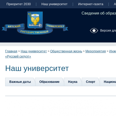
Приоритет 2030
Наш университет
Интернет-газета
А
Сведения об образ
Версия дл
Главная
>
Наш университет
>
Общественная жизнь
>
Мероприятия
>
Инж
«Русский силуэт»
Наш университет
Важные даты
Образование
Наука
Спорт
Национа